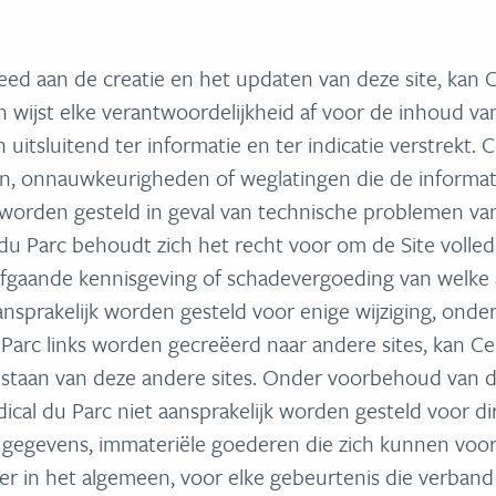
ed aan de creatie en het updaten van deze site, kan C
n wijst elke verantwoordelijkheid af voor de inhoud va
itsluitend ter informatie en ter indicatie verstrekt. C
ten, onnauwkeurigheden of weglatingen die de informa
k worden gesteld in geval van technische problemen va
u Parc behoudt zich het recht voor om de Site volledig o
gaande kennisgeving of schadevergoeding van welke a
nsprakelijk worden gesteld voor enige wijziging, onder
 Parc links worden gecreëerd naar andere sites, kan Ce
taan van deze andere sites. Onder voorbehoud van de 
cal du Parc niet aansprakelijk worden gesteld voor di
en, gegevens, immateriële goederen die zich kunnen voo
r in het algemeen, voor elke gebeurtenis die verband 