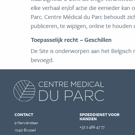
elke verhaal en/of actie die eenieder ka
Parc. Centre Médical du Parc behoudt zic
publiceren, te wijzigen, online te houden
Toepasselijk recht – Geschillen
De Site is onderworpen aan het Belgisch r
bevoegd.
CONTACT
SPOEDDIENST VOOR
HANDEN
9 Nerviërslaan
+32 2 486 47 77
1040 Brussel