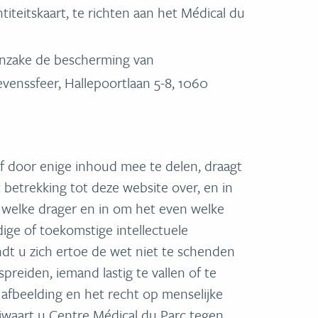
teitskaart, te richten aan het Médical du
 inzake de bescherming van
enssfeer, Hallepoortlaan 5-8, 1060
f door enige inhoud mee te delen, draagt
 betrekking tot deze website over, en in
n welke drager en in om het even welke
ige of toekomstige intellectuele
dt u zich ertoe de wet niet te schenden
preiden, iemand lastig te vallen of te
 afbeelding en het recht op menselijke
ijwaart u Centre Médical du Parc tegen